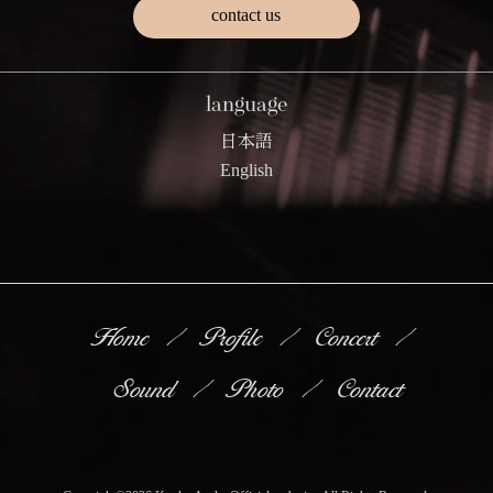
contact us
language
日本語
English
Home
Profile
Concert
Sound
Photo
Contact