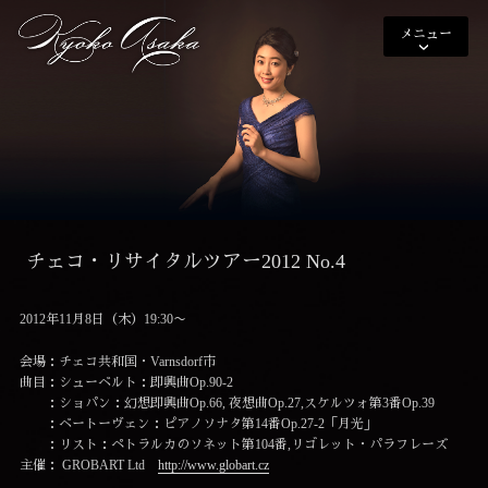
メニュー
チェコ・リサイタルツアー2012 No.4
2012年11月8日（木）19:30〜
会場：チェコ共和国・Varnsdorf市
曲目：シューベルト：即興曲Op.90-2
：ショパン：幻想即興曲Op.66, 夜想曲Op.27,スケルツォ第3番Op.39
：ベートーヴェン：ピアノソナタ第14番Op.27-2「月光」
：リスト：ペトラルカのソネット第104番,リゴレット・パラフレーズ
主催： GROBART Ltd
http://www.globart.cz