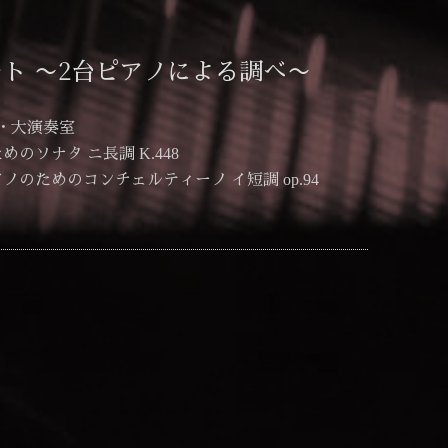
ト 〜2台ピアノによる調べ〜
・大演奏室
のソナタ ニ長調 K.448
ためのコンチェルティーノ イ短調 op.94