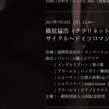
お問い合わせ：072-751-3865（
2017年7月16日（日）13:30〜
篠原猛浩（クラリネッ
サイタル〜ドイツロマ
会場：滋賀県長浜市・ヤンマーミュ
曲目：バッハ：G線上のアリア
：メンデルスゾーン：春の歌
：ブラームス：ハンガリー舞曲第
：シューマン：幻想小曲集Op.7
：シュライナー：immer kleine
：ブラームス：ピアノとクラリネット
主催：一般財団法人 山岡記念財団