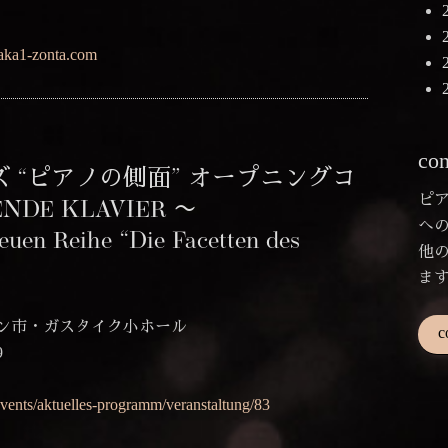
saka1-zonta.com
con
 “ピアノの側面” オープニングコ
ピ
NDE KLAVIER 〜
へ
euen Reihe “Die Facetten des
他
ま
ン市・ガスタイク小ホール
c
9
ブ
events/aktuelles-programm/veranstaltung/83