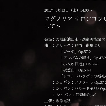
2017年5月13日（土）14:00〜
マグノリア サロンコン
して〜
会場：大阪府池田市・逸翁美術館 
曲目：グリーグ：抒情小曲集より
「ガーデ」Op.57-2
「アルバムの綴り」Op.47-2
「小人の行進」Op.54-3
「夜想曲」Op.54-4
「トロルドハウゲンの婚礼の日」O
：ショパン：ノクターン Op.27-
：ショパン：バラード第3番 Op.
： ショパン：幻想曲Op.49
主催：阪急電鉄