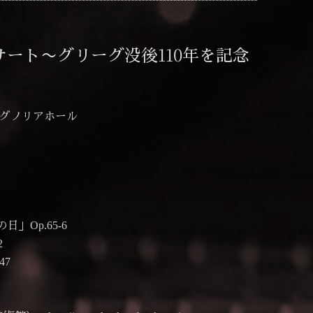
サート〜グリーグ没後110年を記念
マグノリアホール
p.65-6
2
47