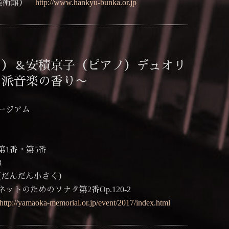
逸翁美術館）
http://www.hankyu-bunka.or.jp
ト）＆安積京子（ピアノ）デュオリ
ン派音楽の香り〜
ージアム
1番・第5番
3
r（だんだん小さく）
のためのソナタ第2番Op.120-2
http://yamaoka-memorial.or.jp/event/2017/index.html