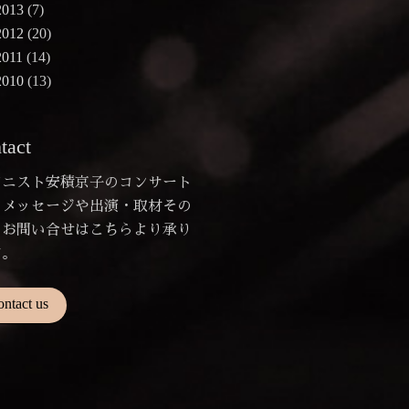
2013
(7)
2012
(20)
2011
(14)
2010
(13)
tact
アニスト安積京子のコンサート
のメッセージや出演・取材その
のお問い合せはこちらより承り
す。
ontact us