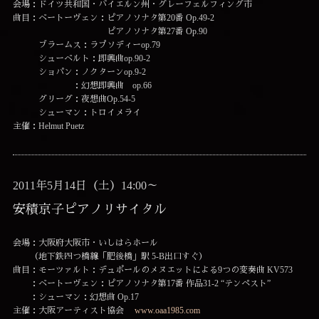
会場：ドイツ共和国・バイエルン州・グレーフェルフィング市
曲目：ベートーヴェン：ピアノソナタ第20番 Op.49-2
ピアノソナタ第27番 Op.90
ブラームス：ラプソディーop.79
シューベルト：即興曲op.90-2
ショパン：ノクターンop.9-2
：幻想即興曲 op.66
グリーグ：夜想曲Op.54-5
シューマン：トロイメライ
主催：Helmut Puetz
2011年5月14日（土）14:00～
安積京子ピアノリサイタル
会場：大阪府大阪市・いしはらホール
（地下鉄四つ橋線「肥後橋」駅 5-B出口すぐ）
曲目：モーツァルト：デュポールのメヌエットによる9つの変奏曲 KV573
：ベートーヴェン：ピアノソナタ第17番 作品31-2 “テンペスト”
：シューマン：幻想曲 Op.17
主催：大阪アーティスト協会
www.oaa1985.com