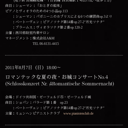
(地下鉄 長堀緑地線・千日前線 西長堀駅１号出口北へ徒歩１分)
曲目：シューマン：「おとぎの絵本」
ピアノとヴィオラのための4つ小品op.113
：シューマン：パガニーニのカプリスによる6つの練習曲op.3より
：ベートーヴェン：ピアノソナタ第14番op.27-2“月光ソナタ“
：ブラームス：ヴィオラソナタ第２番op.120-2
主催：西川修助室内楽サロン
マネージメント：株式会社A&M
TEL 06-6131-4415
2011年8月7日（日）18:00～
ロマンテックな夏の夜・お城コンサートNo.4
(Schlosskonzert Nr. 4, Romantische Sommernacht)
会場：ドイツ共和国・ゼーフェルド市・ゼーフェルド城
曲目：ショパン：バラード第１番 op.23
：ベートーヴェン：ピアノソナタ第14番op.27-2“月光ソナタ“
主催：ミュンヘンピアニストクラブ
www.pianistenclub.de