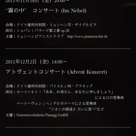
2011年11月18日（金）20:00～
“霧の中” コンサート (Im Nebel)
会場：ドイツ連邦共和国・ミュンヘン市・ザイデルビラ
曲目：ショパン：バラード第２番 op.38
主催：ミュンヘンピアニストクラブ
http://www.pianistenclub.de
2011年12月2日（金）14:00～
アトヴェントコンサート (Advent Konzert)
会場：ドイツ連邦共和国・バイエルン州・プラネッグ
曲目：モーツァルト：「ああ、お母さん、あなたに申しましょう」
による12の変奏曲
ベートーヴェン：ヘンデルのテーマによる変奏曲
”シオンの娘達よ 大いに喜べ“など
主催：Seniorenwohnheim Planegg GmBH