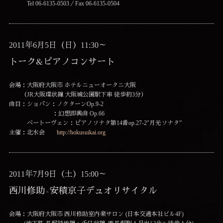
Tel 06-6135-0503／Fax 06-6135-0504
2011年6月5日（日）11:30～
トーク&ピアノコンサート
会場：大阪府大阪市 ホテルニューオータニ大阪
（JR大阪環状線 大阪城公園駅下車 徒歩約3分）
曲目：ショパン：ノクターンOp.9-2
：幻想即興曲 Op.66
ベートーヴェン：ピアノソナタ第14番op.27-2″月光ソナタ”
主催：北水会
http://hokusuikai.org
2011年7月9日（土）15:00～
西川修助×安積京子デュオリサイタル
会場：大阪府大阪市 西川修助室内楽サロン (日本交通本社ビル4F)