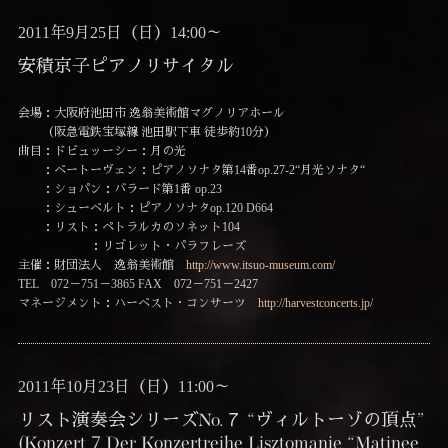
2011年9月25日（日）14:00～
安積京子ピアノリサイタル
会場：大阪府池田市 逸翁美術館マグノリアホール
（阪急電鉄宝塚線 池田駅下車 徒歩約10分）
曲目：ドビュッーシー：月の光
：ベートーヴェン：ピアノソナタ第14番op.27-2“月光ソナタ“
：ショパン：バラード第1番 op.23
：シューベルト：ピアノソナタop.120 D664
：リスト：ペトラルカのソネット104
：リゴレット・パラフレーズ
主催：財団法人 逸翁美術館
http://www.itsuo-museum.com/
TEL 072－751－3865 FAX 072－751－2427
マネージメント：ハーベスト・コンサーツ
http://harvestconcerts.jp/
2011年10月23日（日）11:00～
リスト演奏会シリーズNo.７ “ヴィルトーゾの頂点”
(Konzert 7 Der Konzertreihe Lisztomanie “Matinee