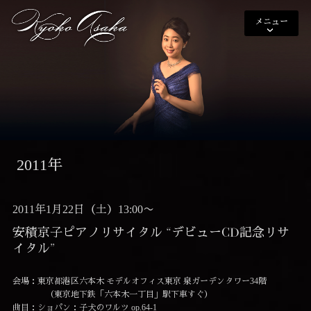
メニュー
2011年
2011年1月22日（土）13:00〜
安積京子ピアノリサイタル “デビューCD記念リサ
イタル”
会場：東京都港区六本木 モデルオフィス東京 泉ガーデンタワー34階
（東京地下鉄「六本木一丁目」駅下車すぐ）
曲目：ショパン：子犬のワルツ op.64-1