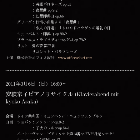
：英雄ポロネーズ op.53
：夜想曲 op.9-2
：幻想即興曲 op.66
グリーグ：抒情小曲集より「夜想曲」
「小人の行進」「トロルドハウゲンの婚礼の日」
シューベルト：即興曲 op.90-2
ブラームス：ラプソディーop.79-1,op.79-2
リスト：愛の夢 第三番
：リゴレット・パラフレーズ
主催：株式会社オフィス設計
www.officesekkei.com
2011年3月6日（日）16:00～
安積京子ピアノリサイタル (Klavierabend mit
kyoko Asaka)
会場：ドイツ共和国・ミュンヘン市・ニュンフェンブルク
曲目：ショパン：ノクターンop.9-2
：子犬のワルツop.64-1
ベートーヴェン：ピアノソナタ第14番op.27-2“月光ソナタ“
シューマン：幻想曲 op.17