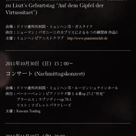
zu Liszt’s Geburtstag “Auf dem Gipfel der
Virtuositaet”)
会場：ドイツ連邦共和国・ミュンヘン市・ガスタイク
曲目：シューマン：パガニーニのカプリスによる６つの練習曲 作品3
主催：ミュンヘンピアニストクラブ
http://www.pianistenclub.de
2011年10月30日（日）15：00～
コンサート (Nachmittagskonzert)
会場：ドイツ連邦共和国・ミュンヘン市・ルービンシュタインホール
曲目：ベートーベェン：ピアノソナタ第１４番op.27-2 “月光”
ブラームス：ラプソディーop.79-1
リスト：リゴレットパラフレーズ
主催：Kawazu Trading