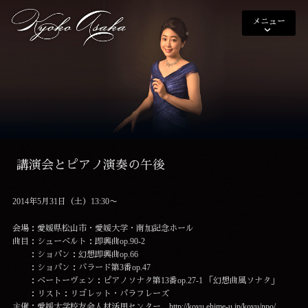
メニュー
講演会とピアノ演奏の午後
2014年5月31日（土）13:30〜
会場：愛媛県松山市・愛媛大学・南加記念ホール
曲目：シューベルト：即興曲op.90-2
：ショパン：幻想即興曲op.66
：ショパン：バラード第3番op.47
：ベートーヴェン：ピアノソナタ第13番op.27-1 「幻想曲風ソナタ」
：リスト：リゴレット・パラフレーズ
主催：愛媛大学校友会人材活用センター
http://koyu.ehime-u.jp/koyu/npo/