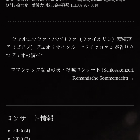
お問い合わせ：愛媛大学校友会事務局 TEL089-927-8610
投
前
←
ツォルニッツァ・バハロヴァ（ヴァイオリン）安積京
の
子（ピアノ）デュオリサイタル “ドイツロマンが香り立
稿
投
つデュオの調べ”
ナ
稿:
ビ
次
ロマンテックな夏の夜・お城コンサート (Schlosskonzert,
ゲ
の
Romantische Sommernacht)
→
投
ー
稿:
シ
ョ
ン
コンサート情報
2026
(4)
2025
(3)