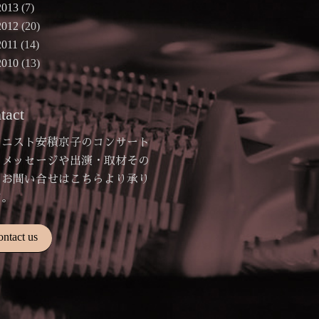
2013
(7)
2012
(20)
2011
(14)
2010
(13)
tact
アニスト安積京子のコンサート
のメッセージや出演・取材その
のお問い合せはこちらより承り
す。
ontact us