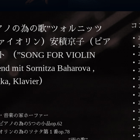
コ
アノの為の歌”ツォルニッツ
ァイオリン）安積京子（ピア
”SONG FOR VIOLIN
 mit Sornitza Baharova ,
aka, Klavier）
・音楽の家ホーファー
ノの為の5つの小品op.62
ンの為のソナタ第１番op.78
の歌”