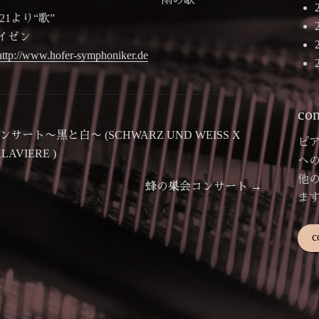
1より“歌”
イゼン
http://www.hofer-symphoniker.de
con
ト〜黒と白〜 (SCHWARZ UND WEISS X
ピ
LAVIERE )
へ
他
次
蜂の巣会コンサート
→
ま
の
投
c
稿: