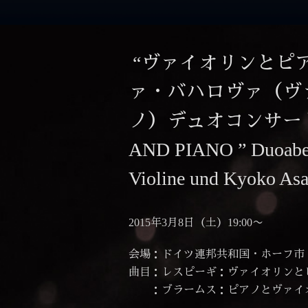
“ヴァイオリンとピ
ァ・バハロヴァ（ヴ
ノ）デュオコンサート （
AND PIANO ” Duoabend
Violine und Kyoko As
2015年3月8日（土）19:00〜
会場：ドイツ連邦共和国・ホーフ市
曲目：レスピーギ：ヴァイオリンとピア
：ブラームス：ピアノとヴァイオリ
“雨