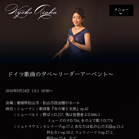
メニュー
ドイツ歌曲の夕べ〜リーダーアーベント〜
2016年9月24日（土）18:00〜
会場：愛媛県松山市・松山市民会館中ホール
曲目：シューマン：歌曲集『女の愛と生涯』op.42
：シューベルト：野ばらD.257, 男は皆悪者よD.866-3
ミューズの子D.764, 水の上で歌うD.774
：シュトラウス：セレナーデop.17-2, あなたは私の心の王冠op.21-2
何もないop.10-2, ツェツィーリエop.27-2,
明日op.27-4 など