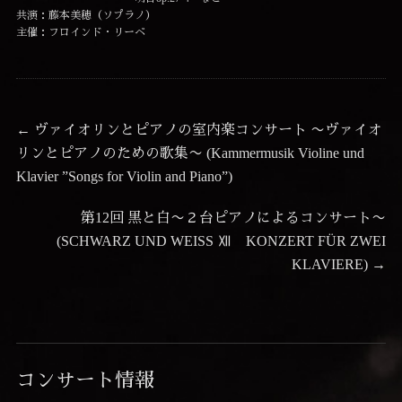
共演：藤本美穂（ソプラノ）
主催：フロインド・リーベ
投
前
←
ヴァイオリンとピアノの室内楽コンサート 〜ヴァイオ
の
リンとピアノのための歌集〜 (Kammermusik Violine und
稿
投
Klavier ”Songs for Violin and Piano”)
ナ
稿:
ビ
次
第12回 黒と白〜２台ピアノによるコンサート〜
ゲ
の
(SCHWARZ UND WEISS Ⅻ KONZERT FÜR ZWEI
投
KLAVIERE)
→
ー
稿:
シ
ョ
ン
コンサート情報